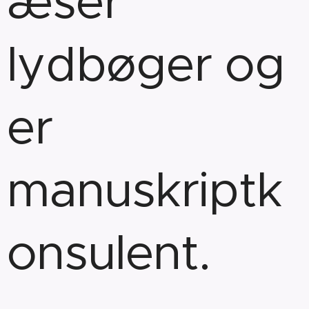
æser
lydbøger og
er
manuskriptk
onsulent.